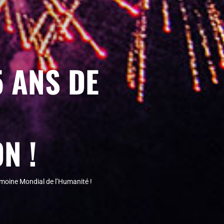
 ANS DE
N !
imoine Mondial de l’Humanité !