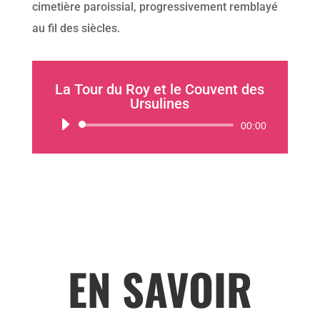
cimetière paroissial, progressivement remblayé
au fil des siècles.
La Tour du Roy et le Couvent des
Ursulines
Lecteur
00:00
audio
EN SAVOIR